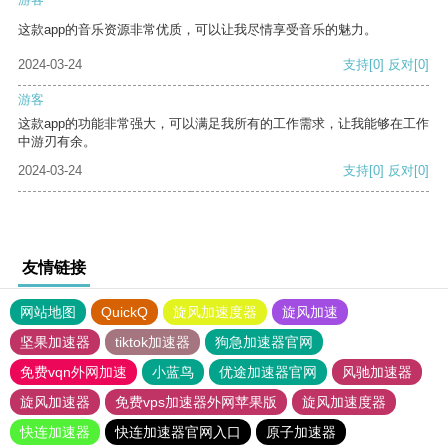
这款app的音乐资源非常优质，可以让我尽情享受音乐的魅力。
2024-03-24
支持
[0]
反对
[0]
游客
这款app的功能非常强大，可以满足我所有的工作需求，让我能够在工作
中游刃有余。
2024-03-24
支持
[0]
反对
[0]
友情链接
网站地图
QuickQ
旋风加速度器
旋风加速
坚果加速器
tiktok加速器
狗急加速器官网
免费vqn外网加速
小蓝鸟
优途加速器官网
风驰加速器
旋风加速器
免费vps加速器外网苹果版
旋风加速度器
快连加速器
快连加速器官网入口
原子加速器