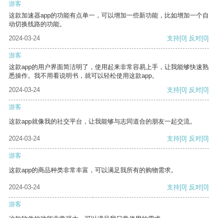
游客
这款加速器app的功能有点单一，可以增加一些新功能，比如增加一个自
动切换线路的功能。
2024-03-24
支持
[0]
反对
[0]
游客
这款app的用户界面简洁明了，使用起来非常容易上手，让我能够快速熟
悉操作。我不用看说明书，就可以轻松使用这款app。
2024-03-24
支持
[0]
反对
[0]
游客
这款app就像我的社交平台，让我能够与志同道合的朋友一起交流。
2024-03-24
支持
[0]
反对
[0]
游客
这款app的商品种类非常丰富，可以满足我所有的购物需求。
2024-03-24
支持
[0]
反对
[0]
游客