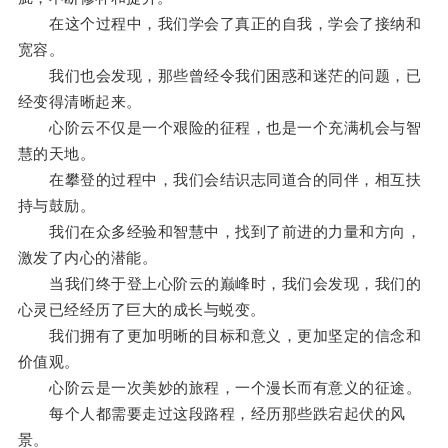
在这个过程中，我们学会了真正的自我，学会了接纳和
宽容。
我们也会发现，那些曾经令我们困惑和迷茫的问题，已
经变得清晰起来。
心阶云不仅是一个艰险的征程，也是一个充满机会与智
慧的天地。
在攀登的过程中，我们会结识志同道合的同伴，相互扶
持与鼓励。
我们在众多经验和智慧中，找到了前进的力量和方向，
激发了内心的潜能。
当我们终于登上心阶云的巅峰时，我们会发现，我们的
心灵已经经历了巨大的成长与蜕变。
我们拥有了更加明晰的目标和意义，更加坚定的信念和
价值观。
心阶云是一次美妙的旅程，一个漫长而有意义的征途。
每个人都需要走过这段路程，经历那些跌宕起伏的风
景。