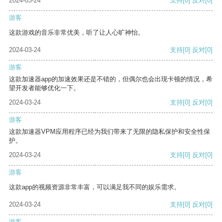
2024-03-24
支持
[0]
反对
[0]
游客
这款游戏的音乐非常优美，听了让人心旷神怡。
2024-03-24
支持
[0]
反对
[0]
游客
这款加速器app的加速效果还是不错的，但偶尔也会出现卡顿的情况，希
望开发者能够优化一下。
2024-03-24
支持
[0]
反对
[0]
游客
这款加速器VPM应用程序已经为我们带来了无限的隐私保护和安全性保
护。
2024-03-24
支持
[0]
反对
[0]
游客
这款app的视频资源非常丰富，可以满足我不同的娱乐需求。
2024-03-24
支持
[0]
反对
[0]
游客