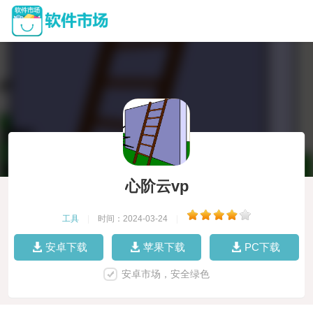
心阶云vp
工具
|
时间：2024-03-24
|
安卓下载
苹果下载
PC下载
安卓市场，安全绿色