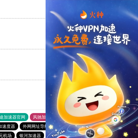
支持
[0]
反对
[0]
支持
[0]
反对
[0]
支持
[0]
反对
[0]
途加速器官网
风驰加速器
旋风加速器
加速度器
外网网址导航
软件中心
速鹰666
暴雪加速器
1元机场
银河加速器
hammer加速器
蚂蚁加速器
1元机场