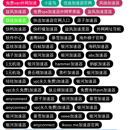
免费vqn外网加速
小蓝鸟
优途加速器官网
风驰加速器
旋风加速器
免费vps加速器外网苹果版
旋风加速度器
快连加速器
快连加速器官网入口
原子加速器
快鸭加速器
快柠檬加速器
旋风加速度器
外网网址导航
软件中心
速鹰666
暴雪加速器
海外梯子官网
荔枝加速器
白鲸加速器
银河加速器
海鸥加速器
橘子加速器
银河加速器
银河加速器
abc加速器
1元机场
银河加速器
hammer加速器
蚂蚁加速器
1元机场
番石榴加速器
青柠加速器
银河加速器
哇哇加速器
vp(永久免费)加速器
银河加速器
vp(永久免费)加速器
纵云梯加速器
免费海外pvn加速器
anyconnect
原子加速器
银河加速器
暴雪加速器
anyconnect
vp(永久免费)加速器
银河加速器
银河加速器
暴雪加速器
veee加速器
银河加速器
银河加速器
anyconnect
ikuuu.me加速器官网