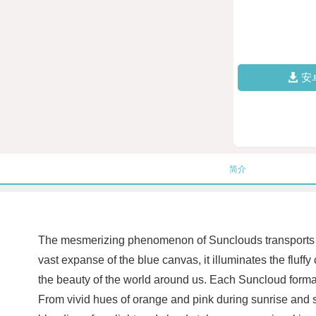
安
简介
The mesmerizing phenomenon of Sunclouds transports us i
vast expanse of the blue canvas, it illuminates the fluff
the beauty of the world around us. Each Suncloud formati
From vivid hues of orange and pink during sunrise and 