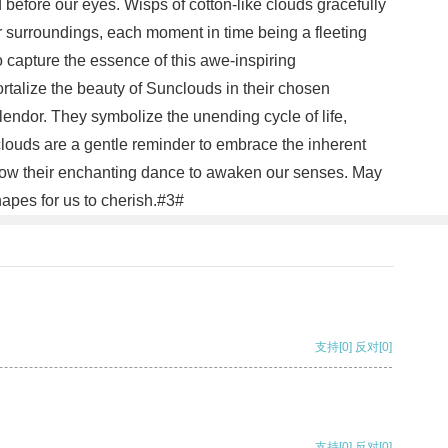
 before our eyes. Wisps of cotton-like clouds gracefully
ur surroundings, each moment in time being a fleeting
o capture the essence of this awe-inspiring
rtalize the beauty of Sunclouds in their chosen
endor. They symbolize the unending cycle of life,
clouds are a gentle reminder to embrace the inherent
allow their enchanting dance to awaken our senses. May
apes for us to cherish.#3#
支持
[0]
反对
[0]
支持
[0]
反对
[0]