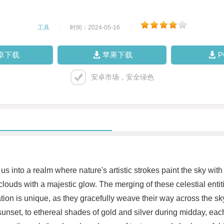
工具
|
时间：2024-05-16
|
卓下载
苹果下载
安卓市场，安全绿色
nto a realm where nature's artistic strokes paint the sky with
y clouds with a majestic glow. The merging of these celestial ent
on is unique, as they gracefully weave their way across the sky,
sunset, to ethereal shades of gold and silver during midday, e