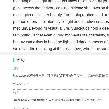
blending of sunlight and clouds takes us on a visual jou
glide across the horizon, casting intricate shadows on t
masterpiece of sheer beauty. For photographers and artis
phenomenon. The interplay of light and shadow creates en
medium. Beyond its visual allure, Sunclouds hold a deep
reminding us that even during moments of uncertainty, t
beauty that exists in both the light and dark moments o
we never tire of gazing at the sky above, where the sun
评论
游客
这款app的课程非常丰富，可以满足我不同的学习需求，让我能够找到自
2024-05-16
游客
这款加速器VPM应用程序可以给你提供全球覆盖和最高安全性的连接。
2024-05-16