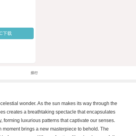
PC下载
排行
 celestial wonder. As the sun makes its way through the
ities creates a breathtaking spectacle that encapsulates
 forming luxurious patterns that captivate our senses.
ach moment brings a new masterpiece to behold. The