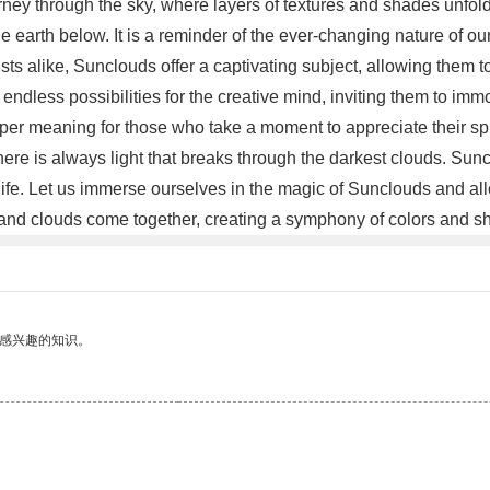
rney through the sky, where layers of textures and shades unfold
he earth below. It is a reminder of the ever-changing nature of o
ts alike, Sunclouds offer a captivating subject, allowing them t
dless possibilities for the creative mind, inviting them to immo
er meaning for those who take a moment to appreciate their spl
here is always light that breaks through the darkest clouds. Sun
f life. Let us immerse ourselves in the magic of Sunclouds and 
 and clouds come together, creating a symphony of colors and sh
己感兴趣的知识。