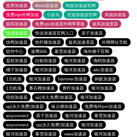
坚果加速器
tiktok加速器
狗急加速器官网
免费vqn外网加速
小蓝鸟
优途加速器官网
风驰加速器
旋风加速器
免费vps加速器外网苹果版
旋风加速度器
快连加速器
快连加速器官网入口
原子加速器
快鸭加速器
快柠檬加速器
旋风加速度器
外网网址导航
软件中心
速鹰666
暴雪加速器
海外梯子官网
荔枝加速器
白鲸加速器
银河加速器
海鸥加速器
橘子加速器
银河加速器
银河加速器
abc加速器
1元机场
银河加速器
hammer加速器
蚂蚁加速器
1元机场
番石榴加速器
青柠加速器
银河加速器
哇哇加速器
vp(永久免费)加速器
银河加速器
vp(永久免费)加速器
纵云梯加速器
免费海外pvn加速器
anyconnect
原子加速器
银河加速器
暴雪加速器
anyconnect
vp(永久免费)加速器
银河加速器
银河加速器
暴雪加速器
veee加速器
银河加速器