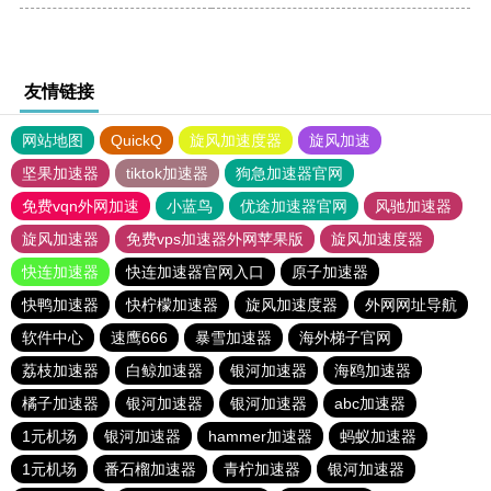
友情链接
网站地图
QuickQ
旋风加速度器
旋风加速
坚果加速器
tiktok加速器
狗急加速器官网
免费vqn外网加速
小蓝鸟
优途加速器官网
风驰加速器
旋风加速器
免费vps加速器外网苹果版
旋风加速度器
快连加速器
快连加速器官网入口
原子加速器
快鸭加速器
快柠檬加速器
旋风加速度器
外网网址导航
软件中心
速鹰666
暴雪加速器
海外梯子官网
荔枝加速器
白鲸加速器
银河加速器
海鸥加速器
橘子加速器
银河加速器
银河加速器
abc加速器
1元机场
银河加速器
hammer加速器
蚂蚁加速器
1元机场
番石榴加速器
青柠加速器
银河加速器