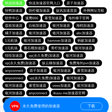
快连加速器
快连加速器官网入口
原子加速器
快鸭加速器
快柠檬加速器
旋风加速度器
外网网址导航
软件中心
速鹰666
暴雪加速器
海外梯子官网
荔枝加速器
白鲸加速器
银河加速器
海鸥加速器
橘子加速器
银河加速器
银河加速器
abc加速器
1元机场
银河加速器
hammer加速器
蚂蚁加速器
1元机场
番石榴加速器
青柠加速器
银河加速器
哇哇加速器
vp(永久免费)加速器
银河加速器
vp(永久免费)加速器
纵云梯加速器
免费海外pvn加速器
anyconnect
原子加速器
银河加速器
暴雪加速器
anyconnect
vp(永久免费)加速器
银河加速器
银河加速器
暴雪加速器
veee加速器
银河加速器
银河加速器
anyconnect
ikuuu.me加速器官网
青柠加速器
银河加速器
永久免费使用的加速器
下载