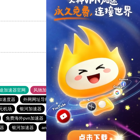
支持
[0]
反对
[0]
支持
[0]
反对
[0]
途加速器官网
风驰加速器
旋风加速器
加速度器
外网网址导航
软件中心
速鹰666
暴雪加速器
1元机场
银河加速器
hammer加速器
蚂蚁加速器
1元机场
免费海外pvn加速器
anyconnect
原子加速器
器
银河加速器
anyconnect
ikuuu.me加速器官网