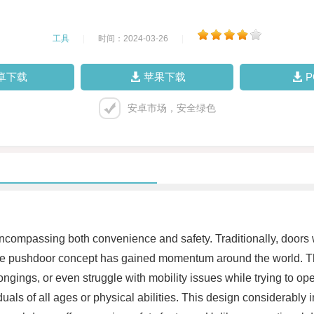
工具
|
时间：2024-03-26
|
卓下载
苹果下载
安卓市场，安全绿色
compassing both convenience and safety. Traditionally, doors 
 the pushdoor concept has gained momentum around the world. The
ings, or even struggle with mobility issues while trying to open
uals of all ages or physical abilities. This design considerably i