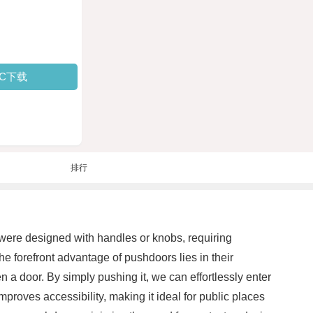
PC下载
排行
were designed with handles or knobs, requiring
 forefront advantage of pushdoors lies in their
 a door. By simply pushing it, we can effortlessly enter
mproves accessibility, making it ideal for public places