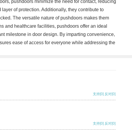
 doors, pushdoors minimize the need for contact, reducing
yer of protection. Additionally, they contribute to
locked. The versatile nature of pushdoors makes them
s and healthcare facilities, pushdoors offer an ideal
ant milestone in door design. By imparting convenience,
nsures ease of access for everyone while addressing the
支持
[0]
反对
[0]
支持
[0]
反对
[0]