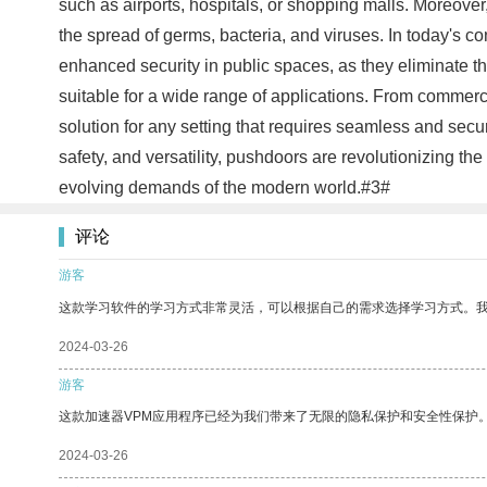
such as airports, hospitals, or shopping malls. Moreover
the spread of germs, bacteria, and viruses. In today's c
enhanced security in public spaces, as they eliminate t
suitable for a wide range of applications. From commerci
solution for any setting that requires seamless and sec
safety, and versatility, pushdoors are revolutionizing 
evolving demands of the modern world.#3#
评论
游客
这款学习软件的学习方式非常灵活，可以根据自己的需求选择学习方式。
2024-03-26
游客
这款加速器VPM应用程序已经为我们带来了无限的隐私保护和安全性保护
2024-03-26