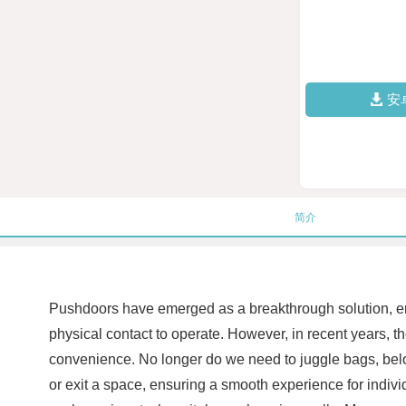
安
简介
Pushdoors have emerged as a breakthrough solution, en
physical contact to operate. However, in recent years,
convenience. No longer do we need to juggle bags, belong
or exit a space, ensuring a smooth experience for individ