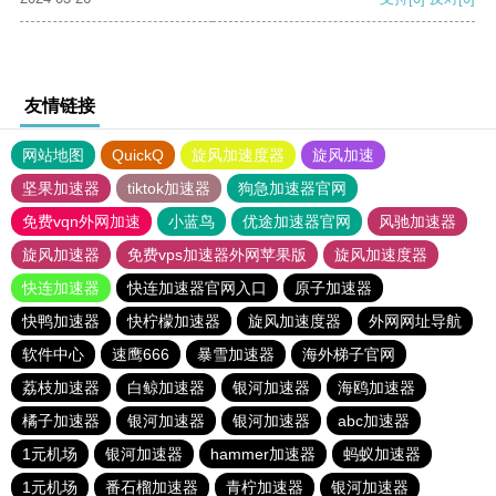
友情链接
网站地图
QuickQ
旋风加速度器
旋风加速
坚果加速器
tiktok加速器
狗急加速器官网
免费vqn外网加速
小蓝鸟
优途加速器官网
风驰加速器
旋风加速器
免费vps加速器外网苹果版
旋风加速度器
快连加速器
快连加速器官网入口
原子加速器
快鸭加速器
快柠檬加速器
旋风加速度器
外网网址导航
软件中心
速鹰666
暴雪加速器
海外梯子官网
荔枝加速器
白鲸加速器
银河加速器
海鸥加速器
橘子加速器
银河加速器
银河加速器
abc加速器
1元机场
银河加速器
hammer加速器
蚂蚁加速器
1元机场
番石榴加速器
青柠加速器
银河加速器