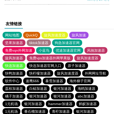
友情链接
网站地图
QuickQ
旋风加速度器
旋风加速
坚果加速器
tiktok加速器
狗急加速器官网
免费vqn外网加速
小蓝鸟
优途加速器官网
风驰加速器
旋风加速器
免费vps加速器外网苹果版
旋风加速度器
快连加速器
快连加速器官网入口
原子加速器
快鸭加速器
快柠檬加速器
旋风加速度器
外网网址导航
软件中心
速鹰666
暴雪加速器
海外梯子官网
荔枝加速器
白鲸加速器
银河加速器
海鸥加速器
橘子加速器
银河加速器
银河加速器
abc加速器
1元机场
银河加速器
hammer加速器
蚂蚁加速器
1元机场
番石榴加速器
青柠加速器
银河加速器