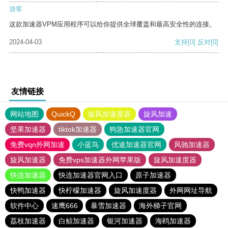
游客
这款加速器VPM应用程序可以给你提供全球覆盖和最高安全性的连接。
2024-04-03
支持
[0]
反对
[0]
友情链接
网站地图
QuickQ
旋风加速度器
旋风加速
坚果加速器
tiktok加速器
狗急加速器官网
免费vqn外网加速
小蓝鸟
优途加速器官网
风驰加速器
旋风加速器
免费vps加速器外网苹果版
旋风加速度器
快连加速器
快连加速器官网入口
原子加速器
快鸭加速器
快柠檬加速器
旋风加速度器
外网网址导航
软件中心
速鹰666
暴雪加速器
海外梯子官网
荔枝加速器
白鲸加速器
银河加速器
海鸥加速器