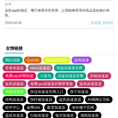
游客
这款app的酒店、餐厅推荐非常有用，让我能够享受到高品质的旅行体
验。
2024-04-06
支持
[0]
反对
[0]
友情链接
网站地图
QuickQ
旋风加速度器
旋风加速
坚果加速器
tiktok加速器
狗急加速器官网
免费vqn外网加速
小蓝鸟
优途加速器官网
风驰加速器
旋风加速器
免费vps加速器外网苹果版
旋风加速度器
快连加速器
快连加速器官网入口
原子加速器
快鸭加速器
快柠檬加速器
旋风加速度器
外网网址导航
软件中心
速鹰666
暴雪加速器
海外梯子官网
荔枝加速器
白鲸加速器
银河加速器
海鸥加速器