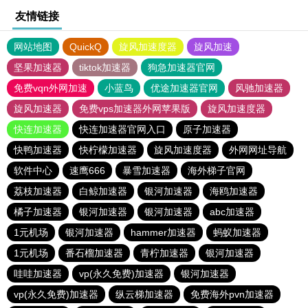
友情链接
网站地图
QuickQ
旋风加速度器
旋风加速
坚果加速器
tiktok加速器
狗急加速器官网
免费vqn外网加速
小蓝鸟
优途加速器官网
风驰加速器
旋风加速器
免费vps加速器外网苹果版
旋风加速度器
快连加速器
快连加速器官网入口
原子加速器
快鸭加速器
快柠檬加速器
旋风加速度器
外网网址导航
软件中心
速鹰666
暴雪加速器
海外梯子官网
荔枝加速器
白鲸加速器
银河加速器
海鸥加速器
橘子加速器
银河加速器
银河加速器
abc加速器
1元机场
银河加速器
hammer加速器
蚂蚁加速器
1元机场
番石榴加速器
青柠加速器
银河加速器
哇哇加速器
vp(永久免费)加速器
银河加速器
vp(永久免费)加速器
纵云梯加速器
免费海外pvn加速器