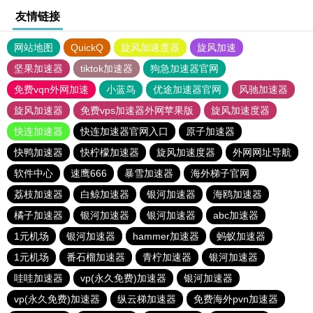
友情链接
网站地图
QuickQ
旋风加速度器
旋风加速
坚果加速器
tiktok加速器
狗急加速器官网
免费vqn外网加速
小蓝鸟
优途加速器官网
风驰加速器
旋风加速器
免费vps加速器外网苹果版
旋风加速度器
快连加速器
快连加速器官网入口
原子加速器
快鸭加速器
快柠檬加速器
旋风加速度器
外网网址导航
软件中心
速鹰666
暴雪加速器
海外梯子官网
荔枝加速器
白鲸加速器
银河加速器
海鸥加速器
橘子加速器
银河加速器
银河加速器
abc加速器
1元机场
银河加速器
hammer加速器
蚂蚁加速器
1元机场
番石榴加速器
青柠加速器
银河加速器
哇哇加速器
vp(永久免费)加速器
银河加速器
vp(永久免费)加速器
纵云梯加速器
免费海外pvn加速器