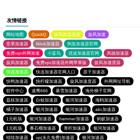
友情链接
网站地图
QuickQ
旋风加速度器
旋风加速
坚果加速器
tiktok加速器
狗急加速器官网
免费vqn外网加速
小蓝鸟
优途加速器官网
风驰加速器
旋风加速器
免费vps加速器外网苹果版
旋风加速度器
快连加速器
快连加速器官网入口
原子加速器
快鸭加速器
快柠檬加速器
旋风加速度器
外网网址导航
软件中心
速鹰666
暴雪加速器
海外梯子官网
荔枝加速器
白鲸加速器
银河加速器
海鸥加速器
橘子加速器
银河加速器
银河加速器
abc加速器
1元机场
银河加速器
hammer加速器
蚂蚁加速器
1元机场
番石榴加速器
青柠加速器
银河加速器
哇哇加速器
vp(永久免费)加速器
银河加速器