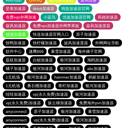
网站地图
QuickQ
旋风加速度器
旋风加速
坚果加速器
tiktok加速器
狗急加速器官网
免费vqn外网加速
小蓝鸟
优途加速器官网
风驰加速器
旋风加速器
免费vps加速器外网苹果版
旋风加速度器
快连加速器
快连加速器官网入口
原子加速器
快鸭加速器
快柠檬加速器
旋风加速度器
外网网址导航
软件中心
速鹰666
暴雪加速器
海外梯子官网
荔枝加速器
白鲸加速器
银河加速器
海鸥加速器
橘子加速器
银河加速器
银河加速器
abc加速器
1元机场
银河加速器
hammer加速器
蚂蚁加速器
1元机场
番石榴加速器
青柠加速器
银河加速器
哇哇加速器
vp(永久免费)加速器
银河加速器
vp(永久免费)加速器
纵云梯加速器
免费海外pvn加速器
anyconnect
原子加速器
银河加速器
暴雪加速器
anyconnect
vp(永久免费)加速器
银河加速器