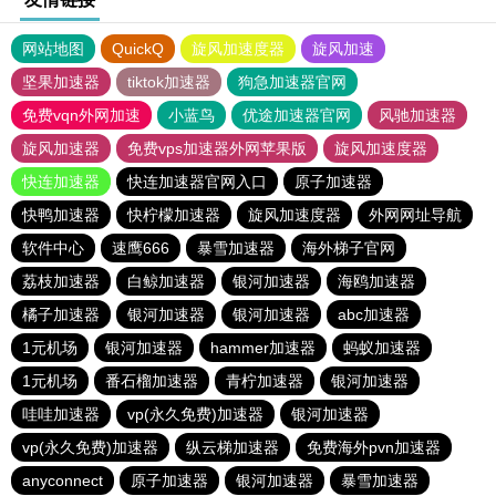
网站地图
QuickQ
旋风加速度器
旋风加速
坚果加速器
tiktok加速器
狗急加速器官网
免费vqn外网加速
小蓝鸟
优途加速器官网
风驰加速器
旋风加速器
免费vps加速器外网苹果版
旋风加速度器
快连加速器
快连加速器官网入口
原子加速器
快鸭加速器
快柠檬加速器
旋风加速度器
外网网址导航
软件中心
速鹰666
暴雪加速器
海外梯子官网
荔枝加速器
白鲸加速器
银河加速器
海鸥加速器
橘子加速器
银河加速器
银河加速器
abc加速器
1元机场
银河加速器
hammer加速器
蚂蚁加速器
1元机场
番石榴加速器
青柠加速器
银河加速器
哇哇加速器
vp(永久免费)加速器
银河加速器
vp(永久免费)加速器
纵云梯加速器
免费海外pvn加速器
anyconnect
原子加速器
银河加速器
暴雪加速器