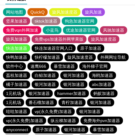
网站地图
QuickQ
旋风加速度器
旋风加速
坚果加速器
tiktok加速器
狗急加速器官网
免费vqn外网加速
小蓝鸟
优途加速器官网
风驰加速器
旋风加速器
免费vps加速器外网苹果版
旋风加速度器
快连加速器
快连加速器官网入口
原子加速器
快鸭加速器
快柠檬加速器
旋风加速度器
外网网址导航
软件中心
速鹰666
暴雪加速器
海外梯子官网
荔枝加速器
白鲸加速器
银河加速器
海鸥加速器
橘子加速器
银河加速器
银河加速器
abc加速器
1元机场
银河加速器
hammer加速器
蚂蚁加速器
1元机场
番石榴加速器
青柠加速器
银河加速器
哇哇加速器
vp(永久免费)加速器
银河加速器
vp(永久免费)加速器
纵云梯加速器
免费海外pvn加速器
anyconnect
原子加速器
银河加速器
暴雪加速器