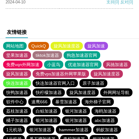
2024-04-10
支持
[0]
反对
[0]
友情链接
网站地图
QuickQ
旋风加速度器
旋风加速
坚果加速器
tiktok加速器
狗急加速器官网
免费vqn外网加速
小蓝鸟
优途加速器官网
风驰加速器
旋风加速器
免费vps加速器外网苹果版
旋风加速度器
快连加速器
快连加速器官网入口
原子加速器
快鸭加速器
快柠檬加速器
旋风加速度器
外网网址导航
软件中心
速鹰666
暴雪加速器
海外梯子官网
荔枝加速器
白鲸加速器
银河加速器
海鸥加速器
橘子加速器
银河加速器
银河加速器
abc加速器
1元机场
银河加速器
hammer加速器
蚂蚁加速器