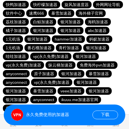
快鸭加速器
快柠檬加速器
旋风加速度器
外网网址导航
软件中心
速鹰666
暴雪加速器
海外梯子官网
荔枝加速器
白鲸加速器
银河加速器
海鸥加速器
橘子加速器
银河加速器
银河加速器
abc加速器
1元机场
银河加速器
hammer加速器
蚂蚁加速器
1元机场
番石榴加速器
青柠加速器
银河加速器
哇哇加速器
vp(永久免费)加速器
银河加速器
vp(永久免费)加速器
纵云梯加速器
免费海外pvn加速器
anyconnect
原子加速器
银河加速器
暴雪加速器
anyconnect
vp(永久免费)加速器
银河加速器
银河加速器
暴雪加速器
veee加速器
银河加速器
银河加速器
anyconnect
ikuuu.me加速器官网
青柠加速器
银河加速器
永久免费使用的加速器
下载
0.066308s
首页
安卓
苹果
排行
推荐