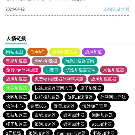
2024-04-12
支持
[0]
反对
[0]
友情链接
网站地图
QuickQ
旋风加速度器
旋风加速
坚果加速器
tiktok加速器
狗急加速器官网
免费vqn外网加速
小蓝鸟
优途加速器官网
风驰加速器
旋风加速器
免费vps加速器外网苹果版
旋风加速度器
快连加速器
快连加速器官网入口
原子加速器
快鸭加速器
快柠檬加速器
旋风加速度器
外网网址导航
软件中心
速鹰666
暴雪加速器
海外梯子官网
荔枝加速器
白鲸加速器
银河加速器
海鸥加速器
橘子加速器
银河加速器
银河加速器
abc加速器
1元机场
银河加速器
hammer加速器
蚂蚁加速器