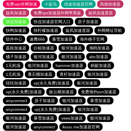
免费vqn外网加速
小蓝鸟
优途加速器官网
风驰加速器
旋风加速器
免费vps加速器外网苹果版
旋风加速度器
快连加速器
快连加速器官网入口
原子加速器
快鸭加速器
快柠檬加速器
旋风加速度器
外网网址导航
软件中心
速鹰666
暴雪加速器
海外梯子官网
荔枝加速器
白鲸加速器
银河加速器
海鸥加速器
橘子加速器
银河加速器
银河加速器
abc加速器
1元机场
银河加速器
hammer加速器
蚂蚁加速器
1元机场
番石榴加速器
青柠加速器
银河加速器
哇哇加速器
vp(永久免费)加速器
银河加速器
vp(永久免费)加速器
纵云梯加速器
免费海外pvn加速器
anyconnect
原子加速器
银河加速器
暴雪加速器
anyconnect
vp(永久免费)加速器
银河加速器
银河加速器
暴雪加速器
veee加速器
银河加速器
银河加速器
anyconnect
ikuuu.me加速器官网