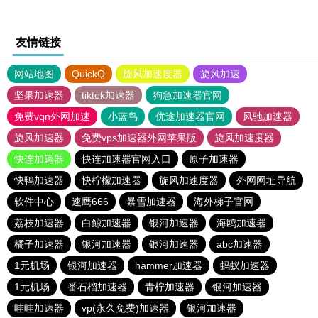
友情链接
网站地图
QuickQ
旋风加速度器
旋风加速
坚果加速器
tiktok加速器
狗急加速器官网
免费vqn外网加速
小蓝鸟
优途加速器官网
风驰加速器
旋风加速器
免费vps加速器外网苹果版
旋风加速度器
快连加速器
快连加速器官网入口
原子加速器
快鸭加速器
快柠檬加速器
旋风加速度器
外网网址导航
软件中心
速鹰666
暴雪加速器
海外梯子官网
荔枝加速器
白鲸加速器
银河加速器
海鸥加速器
橘子加速器
银河加速器
银河加速器
abc加速器
1元机场
银河加速器
hammer加速器
蚂蚁加速器
1元机场
番石榴加速器
青柠加速器
银河加速器
哇哇加速器
vp(永久免费)加速器
银河加速器