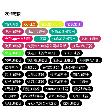
友情链接
网站地图
QuickQ
旋风加速度器
旋风加速
坚果加速器
tiktok加速器
狗急加速器官网
免费vqn外网加速
小蓝鸟
优途加速器官网
风驰加速器
旋风加速器
免费vps加速器外网苹果版
旋风加速度器
快连加速器
快连加速器官网入口
原子加速器
快鸭加速器
快柠檬加速器
旋风加速度器
外网网址导航
软件中心
速鹰666
暴雪加速器
海外梯子官网
荔枝加速器
白鲸加速器
银河加速器
海鸥加速器
橘子加速器
银河加速器
银河加速器
abc加速器
1元机场
银河加速器
hammer加速器
蚂蚁加速器
1元机场
番石榴加速器
青柠加速器
银河加速器
哇哇加速器
vp(永久免费)加速器
银河加速器