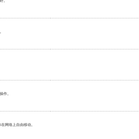
野。
。
悉操作。
你在网络上自由移动。