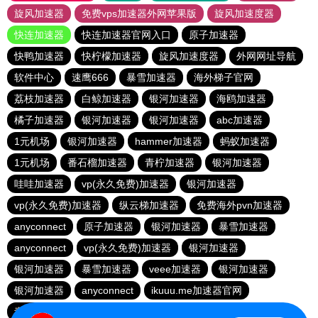
旋风加速器
免费vps加速器外网苹果版
旋风加速度器
快连加速器
快连加速器官网入口
原子加速器
快鸭加速器
快柠檬加速器
旋风加速度器
外网网址导航
软件中心
速鹰666
暴雪加速器
海外梯子官网
荔枝加速器
白鲸加速器
银河加速器
海鸥加速器
橘子加速器
银河加速器
银河加速器
abc加速器
1元机场
银河加速器
hammer加速器
蚂蚁加速器
1元机场
番石榴加速器
青柠加速器
银河加速器
哇哇加速器
vp(永久免费)加速器
银河加速器
vp(永久免费)加速器
纵云梯加速器
免费海外pvn加速器
anyconnect
原子加速器
银河加速器
暴雪加速器
anyconnect
vp(永久免费)加速器
银河加速器
银河加速器
暴雪加速器
veee加速器
银河加速器
银河加速器
anyconnect
ikuuu.me加速器官网
青柠加速器
银河加速器