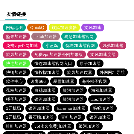
友情链接
网站地图
QuickQ
旋风加速度器
旋风加速
坚果加速器
tiktok加速器
狗急加速器官网
免费vqn外网加速
小蓝鸟
优途加速器官网
风驰加速器
旋风加速器
免费vps加速器外网苹果版
旋风加速度器
快连加速器
快连加速器官网入口
原子加速器
快鸭加速器
快柠檬加速器
旋风加速度器
外网网址导航
软件中心
速鹰666
暴雪加速器
海外梯子官网
荔枝加速器
白鲸加速器
银河加速器
海鸥加速器
橘子加速器
银河加速器
银河加速器
abc加速器
1元机场
银河加速器
hammer加速器
蚂蚁加速器
1元机场
番石榴加速器
青柠加速器
银河加速器
哇哇加速器
vp(永久免费)加速器
银河加速器