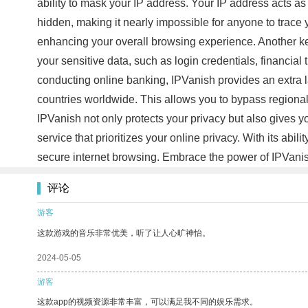
ability to mask your IP address. Your IP address acts as 
hidden, making it nearly impossible for anyone to trace y
enhancing your overall browsing experience. Another key
your sensitive data, such as login credentials, financi
conducting online banking, IPVanish provides an extra la
countries worldwide. This allows you to bypass regional
IPVanish not only protects your privacy but also gives yo
service that prioritizes your online privacy. With its ab
secure internet browsing. Embrace the power of IPVanish
评论
游客
这款游戏的音乐非常优美，听了让人心旷神怡。
2024-05-05
游客
这款app的视频资源非常丰富，可以满足我不同的娱乐需求。