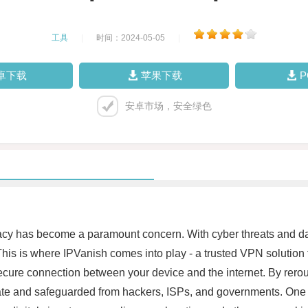
工具
|
时间：2024-05-05
|
卓下载
苹果下载
安卓市场，安全绿色
acy has become a paramount concern. With cyber threats and data 
This is where IPVanish comes into play - a trusted VPN solution t
ecure connection between your device and the internet. By rerout
vate and safeguarded from hackers, ISPs, and governments. One of