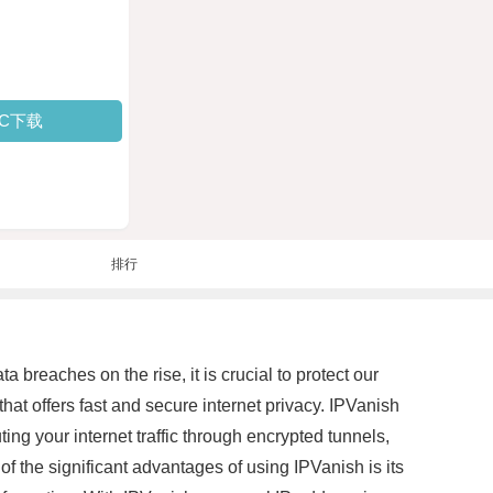
PC下载
排行
breaches on the rise, it is crucial to protect our
hat offers fast and secure internet privacy. IPVanish
ing your internet traffic through encrypted tunnels,
 the significant advantages of using IPVanish is its