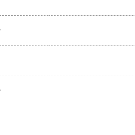
。
。
。