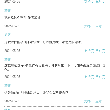
2024-05-05
支持
[0]
反对
[0]
游客
我喜欢这个软件 作者加油
2024-05-05
支持
[0]
反对
[0]
游客
这款软件的功能非常强大，可以满足我日常使用的需求。
2024-05-05
支持
[0]
反对
[0]
游客
这款加速器app的操作有点复杂，可以简化一下，比如将设置页面进行优
化。
2024-05-05
支持
[0]
反对
[0]
游客
这款游戏的剧情非常感人，让我久久不能忘怀。
2024-05-05
支持
[0]
反对
[0]
游客