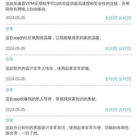
这款加速器VPM应用程序可以给你提供最高速度和安全性的连接，并帮
助你在网络上自由移动。
2024-05-05
支持
[0]
反对
[0]
游客
这款app的社区氛围很温馨，让我能够感受到家的温暖。
2024-05-05
支持
[0]
反对
[0]
游客
这款软件的设计非常人性化，使用起来非常舒服。
2024-05-05
支持
[0]
反对
[0]
游客
这款app就像我的私人导师，带领我探索知识的奥秘。
2024-05-05
支持
[0]
反对
[0]
游客
这款办公软件的界面设计非常简洁，使用起来非常方便。功能的布局也
很合理，一目了然。