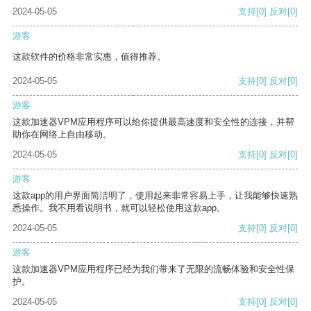
2024-05-05
支持
[0]
反对
[0]
游客
这款软件的价格非常实惠，值得推荐。
2024-05-05
支持
[0]
反对
[0]
游客
这款加速器VPM应用程序可以给你提供最高速度和安全性的连接，并帮
助你在网络上自由移动。
2024-05-05
支持
[0]
反对
[0]
游客
这款app的用户界面简洁明了，使用起来非常容易上手，让我能够快速熟
悉操作。我不用看说明书，就可以轻松使用这款app。
2024-05-05
支持
[0]
反对
[0]
游客
这款加速器VPM应用程序已经为我们带来了无限的流畅体验和安全性保
护。
2024-05-05
支持
[0]
反对
[0]