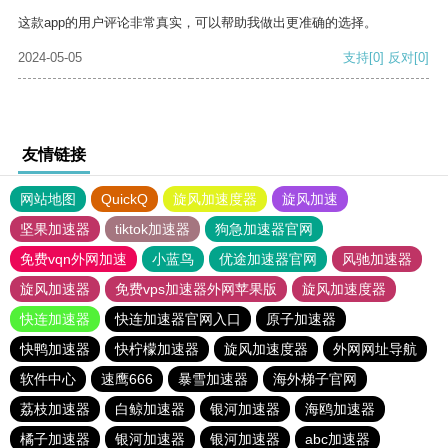
这款app的用户评论非常真实，可以帮助我做出更准确的选择。
2024-05-05
支持
[0]
反对
[0]
友情链接
网站地图
QuickQ
旋风加速度器
旋风加速
坚果加速器
tiktok加速器
狗急加速器官网
免费vqn外网加速
小蓝鸟
优途加速器官网
风驰加速器
旋风加速器
免费vps加速器外网苹果版
旋风加速度器
快连加速器
快连加速器官网入口
原子加速器
快鸭加速器
快柠檬加速器
旋风加速度器
外网网址导航
软件中心
速鹰666
暴雪加速器
海外梯子官网
荔枝加速器
白鲸加速器
银河加速器
海鸥加速器
橘子加速器
银河加速器
银河加速器
abc加速器