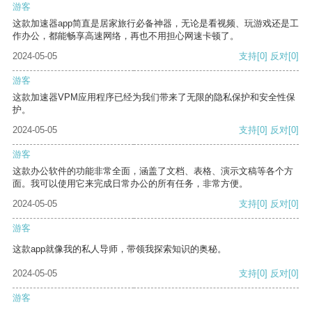
游客
这款加速器app简直是居家旅行必备神器，无论是看视频、玩游戏还是工
作办公，都能畅享高速网络，再也不用担心网速卡顿了。
2024-05-05
支持
[0]
反对
[0]
游客
这款加速器VPM应用程序已经为我们带来了无限的隐私保护和安全性保
护。
2024-05-05
支持
[0]
反对
[0]
游客
这款办公软件的功能非常全面，涵盖了文档、表格、演示文稿等各个方
面。我可以使用它来完成日常办公的所有任务，非常方便。
2024-05-05
支持
[0]
反对
[0]
游客
这款app就像我的私人导师，带领我探索知识的奥秘。
2024-05-05
支持
[0]
反对
[0]
游客