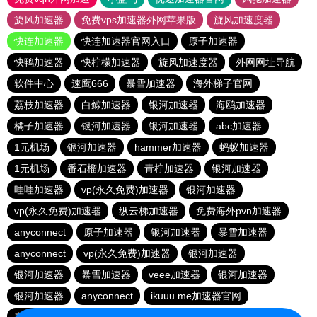
旋风加速器
免费vps加速器外网苹果版
旋风加速度器
快连加速器
快连加速器官网入口
原子加速器
快鸭加速器
快柠檬加速器
旋风加速度器
外网网址导航
软件中心
速鹰666
暴雪加速器
海外梯子官网
荔枝加速器
白鲸加速器
银河加速器
海鸥加速器
橘子加速器
银河加速器
银河加速器
abc加速器
1元机场
银河加速器
hammer加速器
蚂蚁加速器
1元机场
番石榴加速器
青柠加速器
银河加速器
哇哇加速器
vp(永久免费)加速器
银河加速器
vp(永久免费)加速器
纵云梯加速器
免费海外pvn加速器
anyconnect
原子加速器
银河加速器
暴雪加速器
anyconnect
vp(永久免费)加速器
银河加速器
银河加速器
暴雪加速器
veee加速器
银河加速器
银河加速器
anyconnect
ikuuu.me加速器官网