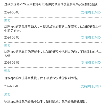
这款加速器VPM应用程序可以给你提供全球覆盖和最高安全性的连接。
2024-05-05
支持
[0]
反对
[0]
游客
这款app的功能非常强大，可以满足我所有的工作需求，让我能够在工作
中游刃有余。
2024-05-05
支持
[0]
反对
[0]
游客
这款app是我旅行的好帮手，让我能够轻松找到目的地，了解当地的风土
人情。
2024-05-05
支持
[0]
反对
[0]
游客
这款app的物流非常快捷，我下单后很快就能收到商品。
2024-05-05
支持
[0]
反对
[0]
游客
这款app就像我的娱乐小助手，随时随地为我的娱乐提供帮助。