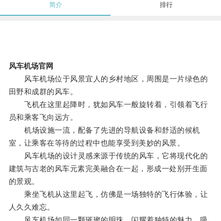
简介
排行
风车机场官网
风车机场位于风景宜人的乡村地区，周围是一片绿色的
田野和成群的风车。
飞机在这里起降时，犹如风车一般旋转着，引领着飞行
员和乘客飞向远方。
机场设施一流，配备了先进的导航设备和舒适的候机
室，让乘客在等待的过程中也能享受到美妙的风景。
风车机场的设计灵感来源于传统的风车，它将现代化的
建筑与古老的风车元素完美融合在一起，形成一处别开生面
的景观。
乘坐飞机从这里起飞，仿佛是一场独特的飞行体验，让
人久久难忘。
风车机场如同一颗璀璨的明珠，闪耀着独特的魅力，吸