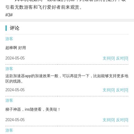
引着无数游客和飞行爱好者前来观赏。
#3#
评论
游客
超棒啊 好用
2024-05-05
支持
[0]
反对
[0]
游客
这款加速器app的加速效果一般，可以再提升一下，比如能够支持更多地
区的线路。
2024-05-05
支持
[0]
反对
[0]
游客
梯子神器，ins随便看，美美哒！
2024-05-05
支持
[0]
反对
[0]
游客