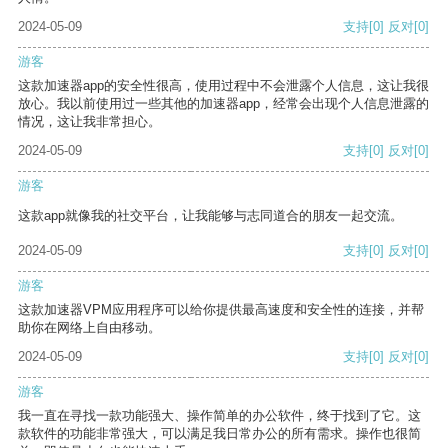
2024-05-09
支持
[0]
反对
[0]
游客
这款加速器app的安全性很高，使用过程中不会泄露个人信息，这让我很
放心。我以前使用过一些其他的加速器app，经常会出现个人信息泄露的
情况，这让我非常担心。
2024-05-09
支持
[0]
反对
[0]
游客
这款app就像我的社交平台，让我能够与志同道合的朋友一起交流。
2024-05-09
支持
[0]
反对
[0]
游客
这款加速器VPM应用程序可以给你提供最高速度和安全性的连接，并帮
助你在网络上自由移动。
2024-05-09
支持
[0]
反对
[0]
游客
我一直在寻找一款功能强大、操作简单的办公软件，终于找到了它。这
款软件的功能非常强大，可以满足我日常办公的所有需求。操作也很简