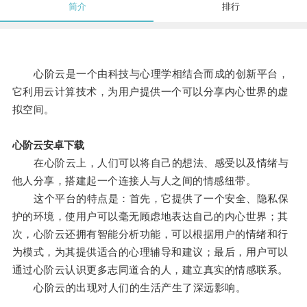
简介
排行
心阶云是一个由科技与心理学相结合而成的创新平台，
它利用云计算技术，为用户提供一个可以分享内心世界的虚
拟空间。
心阶云安卓下载
在心阶云上，人们可以将自己的想法、感受以及情绪与
他人分享，搭建起一个连接人与人之间的情感纽带。
这个平台的特点是：首先，它提供了一个安全、隐私保
护的环境，使用户可以毫无顾虑地表达自己的内心世界；其
次，心阶云还拥有智能分析功能，可以根据用户的情绪和行
为模式，为其提供适合的心理辅导和建议；最后，用户可以
通过心阶云认识更多志同道合的人，建立真实的情感联系。
心阶云的出现对人们的生活产生了深远影响。