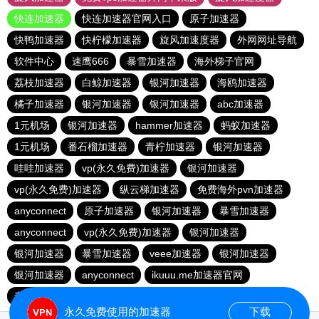
快连加速器
快连加速器官网入口
原子加速器
快鸭加速器
快柠檬加速器
旋风加速度器
外网网址导航
软件中心
速鹰666
暴雪加速器
海外梯子官网
荔枝加速器
白鲸加速器
银河加速器
海鸥加速器
橘子加速器
银河加速器
银河加速器
abc加速器
1元机场
银河加速器
hammer加速器
蚂蚁加速器
1元机场
番石榴加速器
青柠加速器
银河加速器
哇哇加速器
vp(永久免费)加速器
银河加速器
vp(永久免费)加速器
纵云梯加速器
免费海外pvn加速器
anyconnect
原子加速器
银河加速器
暴雪加速器
anyconnect
vp(永久免费)加速器
银河加速器
银河加速器
暴雪加速器
veee加速器
银河加速器
银河加速器
anyconnect
ikuuu.me加速器官网
青柠加速器
银河加速器
永久免费使用的加速器
下载