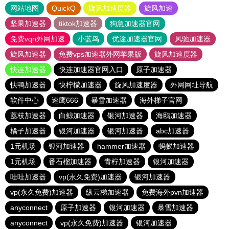
网站地图
QuickQ
旋风加速度器
旋风加速
坚果加速器
tiktok加速器
狗急加速器官网
免费vqn外网加速
小蓝鸟
优途加速器官网
风驰加速器
旋风加速器
免费vps加速器外网苹果版
旋风加速度器
快连加速器
快连加速器官网入口
原子加速器
快鸭加速器
快柠檬加速器
旋风加速度器
外网网址导航
软件中心
速鹰666
暴雪加速器
海外梯子官网
荔枝加速器
白鲸加速器
银河加速器
海鸥加速器
橘子加速器
银河加速器
银河加速器
abc加速器
1元机场
银河加速器
hammer加速器
蚂蚁加速器
1元机场
番石榴加速器
青柠加速器
银河加速器
哇哇加速器
vp(永久免费)加速器
银河加速器
vp(永久免费)加速器
纵云梯加速器
免费海外pvn加速器
anyconnect
原子加速器
银河加速器
暴雪加速器
anyconnect
vp(永久免费)加速器
银河加速器