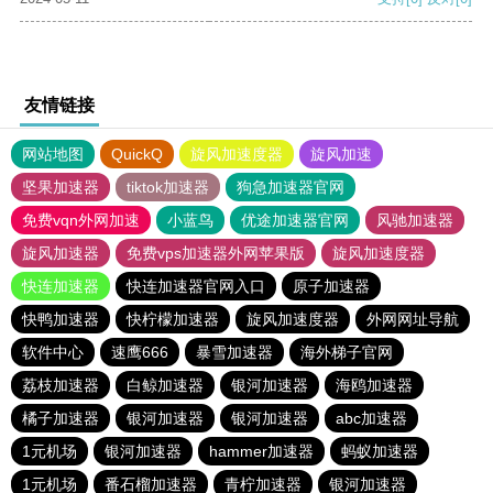
友情链接
网站地图
QuickQ
旋风加速度器
旋风加速
坚果加速器
tiktok加速器
狗急加速器官网
免费vqn外网加速
小蓝鸟
优途加速器官网
风驰加速器
旋风加速器
免费vps加速器外网苹果版
旋风加速度器
快连加速器
快连加速器官网入口
原子加速器
快鸭加速器
快柠檬加速器
旋风加速度器
外网网址导航
软件中心
速鹰666
暴雪加速器
海外梯子官网
荔枝加速器
白鲸加速器
银河加速器
海鸥加速器
橘子加速器
银河加速器
银河加速器
abc加速器
1元机场
银河加速器
hammer加速器
蚂蚁加速器
1元机场
番石榴加速器
青柠加速器
银河加速器