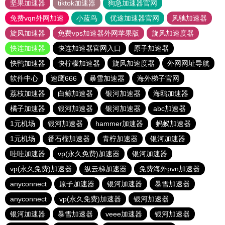
坚果加速器
tiktok加速器
狗急加速器官网
免费vqn外网加速
小蓝鸟
优途加速器官网
风驰加速器
旋风加速器
免费vps加速器外网苹果版
旋风加速度器
快连加速器
快连加速器官网入口
原子加速器
快鸭加速器
快柠檬加速器
旋风加速度器
外网网址导航
软件中心
速鹰666
暴雪加速器
海外梯子官网
荔枝加速器
白鲸加速器
银河加速器
海鸥加速器
橘子加速器
银河加速器
银河加速器
abc加速器
1元机场
银河加速器
hammer加速器
蚂蚁加速器
1元机场
番石榴加速器
青柠加速器
银河加速器
哇哇加速器
vp(永久免费)加速器
银河加速器
vp(永久免费)加速器
纵云梯加速器
免费海外pvn加速器
anyconnect
原子加速器
银河加速器
暴雪加速器
anyconnect
vp(永久免费)加速器
银河加速器
银河加速器
暴雪加速器
veee加速器
银河加速器