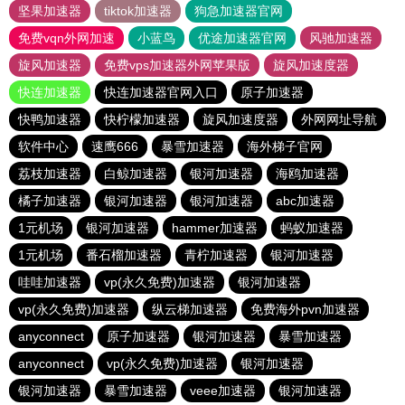
坚果加速器
tiktok加速器
狗急加速器官网
免费vqn外网加速
小蓝鸟
优途加速器官网
风驰加速器
旋风加速器
免费vps加速器外网苹果版
旋风加速度器
快连加速器
快连加速器官网入口
原子加速器
快鸭加速器
快柠檬加速器
旋风加速度器
外网网址导航
软件中心
速鹰666
暴雪加速器
海外梯子官网
荔枝加速器
白鲸加速器
银河加速器
海鸥加速器
橘子加速器
银河加速器
银河加速器
abc加速器
1元机场
银河加速器
hammer加速器
蚂蚁加速器
1元机场
番石榴加速器
青柠加速器
银河加速器
哇哇加速器
vp(永久免费)加速器
银河加速器
vp(永久免费)加速器
纵云梯加速器
免费海外pvn加速器
anyconnect
原子加速器
银河加速器
暴雪加速器
anyconnect
vp(永久免费)加速器
银河加速器
银河加速器
暴雪加速器
veee加速器
银河加速器