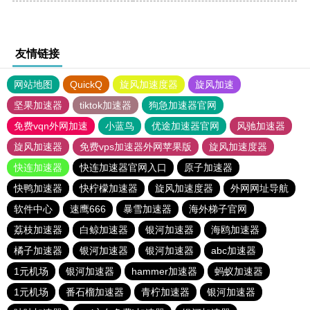
友情链接
网站地图
QuickQ
旋风加速度器
旋风加速
坚果加速器
tiktok加速器
狗急加速器官网
免费vqn外网加速
小蓝鸟
优途加速器官网
风驰加速器
旋风加速器
免费vps加速器外网苹果版
旋风加速度器
快连加速器
快连加速器官网入口
原子加速器
快鸭加速器
快柠檬加速器
旋风加速度器
外网网址导航
软件中心
速鹰666
暴雪加速器
海外梯子官网
荔枝加速器
白鲸加速器
银河加速器
海鸥加速器
橘子加速器
银河加速器
银河加速器
abc加速器
1元机场
银河加速器
hammer加速器
蚂蚁加速器
1元机场
番石榴加速器
青柠加速器
银河加速器