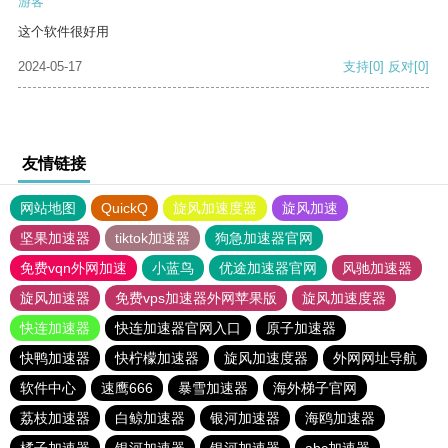
游客
这个软件很好用
2024-05-17
支持
[0]
反对
[0]
友情链接
网站地图
QuickQ
旋风加速度器
旋风加速
坚果加速器
tiktok加速器
狗急加速器官网
免费vqn外网加速
小蓝鸟
优途加速器官网
风驰加速器
旋风加速器
免费vps加速器外网苹果版
旋风加速度器
快连加速器
快连加速器官网入口
原子加速器
快鸭加速器
快柠檬加速器
旋风加速度器
外网网址导航
软件中心
速鹰666
暴雪加速器
海外梯子官网
荔枝加速器
白鲸加速器
银河加速器
海鸥加速器