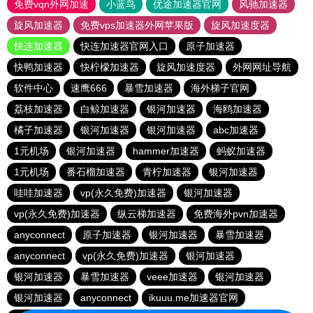
免费vqn外网加速
小蓝鸟
优途加速器官网
风驰加速器
旋风加速器
免费vps加速器外网苹果版
旋风加速度器
快连加速器
快连加速器官网入口
原子加速器
快鸭加速器
快柠檬加速器
旋风加速度器
外网网址导航
软件中心
速鹰666
暴雪加速器
海外梯子官网
荔枝加速器
白鲸加速器
银河加速器
海鸥加速器
橘子加速器
银河加速器
银河加速器
abc加速器
1元机场
银河加速器
hammer加速器
蚂蚁加速器
1元机场
番石榴加速器
青柠加速器
银河加速器
哇哇加速器
vp(永久免费)加速器
银河加速器
vp(永久免费)加速器
纵云梯加速器
免费海外pvn加速器
anyconnect
原子加速器
银河加速器
暴雪加速器
anyconnect
vp(永久免费)加速器
银河加速器
银河加速器
暴雪加速器
veee加速器
银河加速器
银河加速器
anyconnect
ikuuu.me加速器官网