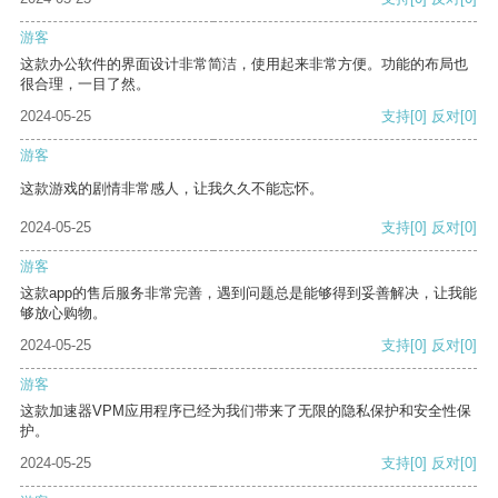
游客
这款办公软件的界面设计非常简洁，使用起来非常方便。功能的布局也
很合理，一目了然。
2024-05-25
支持
[0]
反对
[0]
游客
这款游戏的剧情非常感人，让我久久不能忘怀。
2024-05-25
支持
[0]
反对
[0]
游客
这款app的售后服务非常完善，遇到问题总是能够得到妥善解决，让我能
够放心购物。
2024-05-25
支持
[0]
反对
[0]
游客
这款加速器VPM应用程序已经为我们带来了无限的隐私保护和安全性保
护。
2024-05-25
支持
[0]
反对
[0]