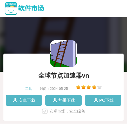
全球节点加速器vn
工具
|
时间：2024-05-25
|
安卓下载
苹果下载
PC下载
安卓市场，安全绿色