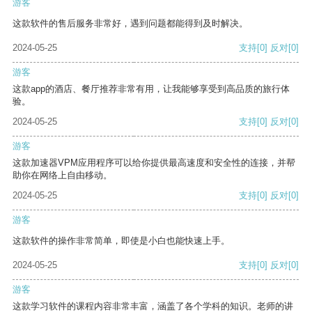
游客
这款软件的售后服务非常好，遇到问题都能得到及时解决。
2024-05-25
支持
[0]
反对
[0]
游客
这款app的酒店、餐厅推荐非常有用，让我能够享受到高品质的旅行体
验。
2024-05-25
支持
[0]
反对
[0]
游客
这款加速器VPM应用程序可以给你提供最高速度和安全性的连接，并帮
助你在网络上自由移动。
2024-05-25
支持
[0]
反对
[0]
游客
这款软件的操作非常简单，即使是小白也能快速上手。
2024-05-25
支持
[0]
反对
[0]
游客
这款学习软件的课程内容非常丰富，涵盖了各个学科的知识。老师的讲