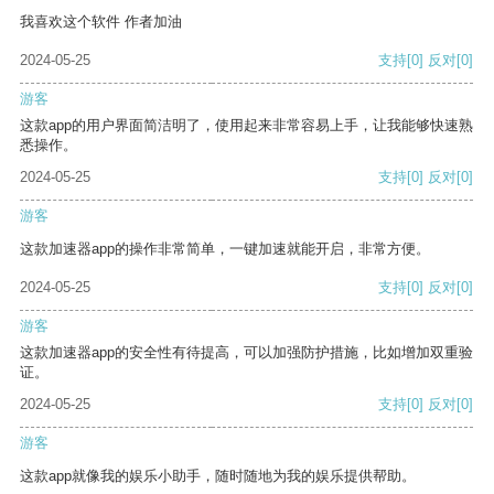
我喜欢这个软件 作者加油
2024-05-25
支持
[0]
反对
[0]
游客
这款app的用户界面简洁明了，使用起来非常容易上手，让我能够快速熟
悉操作。
2024-05-25
支持
[0]
反对
[0]
游客
这款加速器app的操作非常简单，一键加速就能开启，非常方便。
2024-05-25
支持
[0]
反对
[0]
游客
这款加速器app的安全性有待提高，可以加强防护措施，比如增加双重验
证。
2024-05-25
支持
[0]
反对
[0]
游客
这款app就像我的娱乐小助手，随时随地为我的娱乐提供帮助。