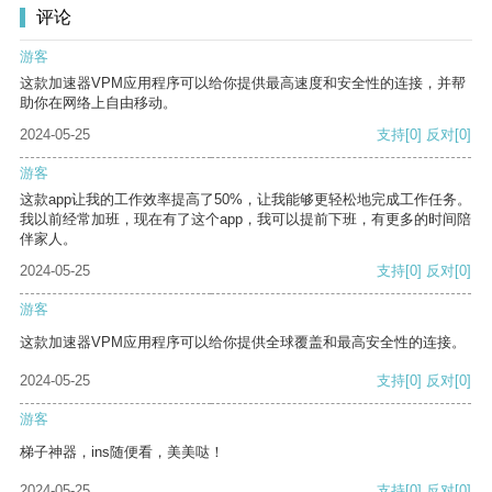
评论
游客
这款加速器VPM应用程序可以给你提供最高速度和安全性的连接，并帮
助你在网络上自由移动。
2024-05-25
支持
[0]
反对
[0]
游客
这款app让我的工作效率提高了50%，让我能够更轻松地完成工作任务。
我以前经常加班，现在有了这个app，我可以提前下班，有更多的时间陪
伴家人。
2024-05-25
支持
[0]
反对
[0]
游客
这款加速器VPM应用程序可以给你提供全球覆盖和最高安全性的连接。
2024-05-25
支持
[0]
反对
[0]
游客
梯子神器，ins随便看，美美哒！
2024-05-25
支持
[0]
反对
[0]