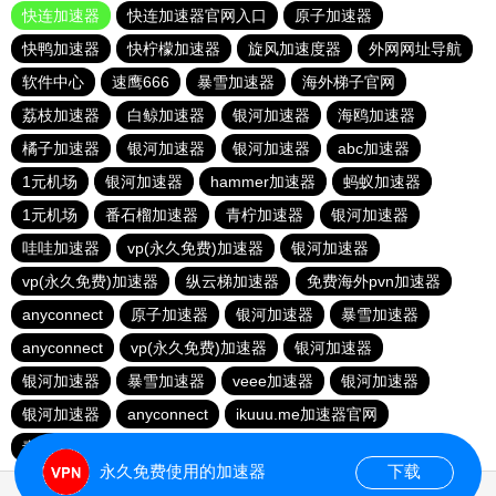
快连加速器
快连加速器官网入口
原子加速器
快鸭加速器
快柠檬加速器
旋风加速度器
外网网址导航
软件中心
速鹰666
暴雪加速器
海外梯子官网
荔枝加速器
白鲸加速器
银河加速器
海鸥加速器
橘子加速器
银河加速器
银河加速器
abc加速器
1元机场
银河加速器
hammer加速器
蚂蚁加速器
1元机场
番石榴加速器
青柠加速器
银河加速器
哇哇加速器
vp(永久免费)加速器
银河加速器
vp(永久免费)加速器
纵云梯加速器
免费海外pvn加速器
anyconnect
原子加速器
银河加速器
暴雪加速器
anyconnect
vp(永久免费)加速器
银河加速器
银河加速器
暴雪加速器
veee加速器
银河加速器
银河加速器
anyconnect
ikuuu.me加速器官网
青柠加速器
银河加速器
永久免费使用的加速器
下载