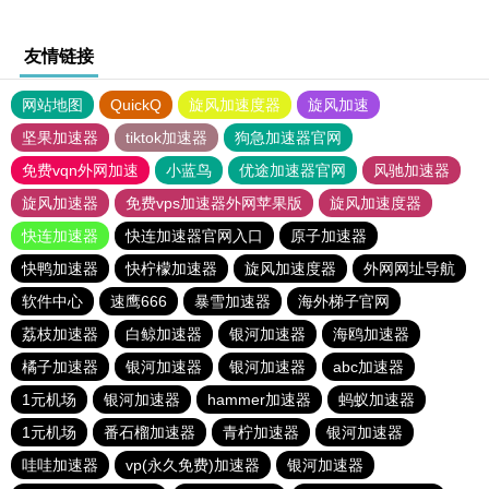
友情链接
网站地图
QuickQ
旋风加速度器
旋风加速
坚果加速器
tiktok加速器
狗急加速器官网
免费vqn外网加速
小蓝鸟
优途加速器官网
风驰加速器
旋风加速器
免费vps加速器外网苹果版
旋风加速度器
快连加速器
快连加速器官网入口
原子加速器
快鸭加速器
快柠檬加速器
旋风加速度器
外网网址导航
软件中心
速鹰666
暴雪加速器
海外梯子官网
荔枝加速器
白鲸加速器
银河加速器
海鸥加速器
橘子加速器
银河加速器
银河加速器
abc加速器
1元机场
银河加速器
hammer加速器
蚂蚁加速器
1元机场
番石榴加速器
青柠加速器
银河加速器
哇哇加速器
vp(永久免费)加速器
银河加速器