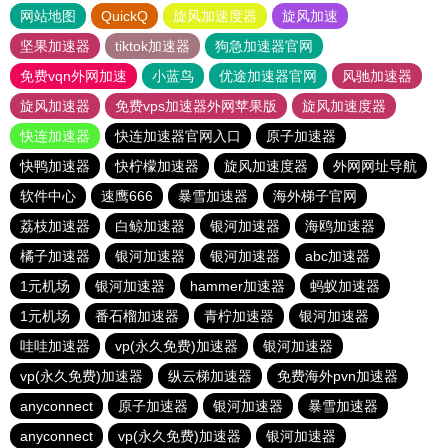
网站地图
QuickQ
旋风加速度器
旋风加速
坚果加速器
tiktok加速器
狗急加速器官网
免费vqn外网加速
小蓝鸟
优途加速器官网
风驰加速器
旋风加速器
免费vps加速器外网苹果版
旋风加速度器
快连加速器
快连加速器官网入口
原子加速器
快鸭加速器
快柠檬加速器
旋风加速度器
外网网址导航
软件中心
速鹰666
暴雪加速器
海外梯子官网
荔枝加速器
白鲸加速器
银河加速器
海鸥加速器
橘子加速器
银河加速器
银河加速器
abc加速器
1元机场
银河加速器
hammer加速器
蚂蚁加速器
1元机场
番石榴加速器
青柠加速器
银河加速器
哇哇加速器
vp(永久免费)加速器
银河加速器
vp(永久免费)加速器
纵云梯加速器
免费海外pvn加速器
anyconnect
原子加速器
银河加速器
暴雪加速器
anyconnect
vp(永久免费)加速器
银河加速器