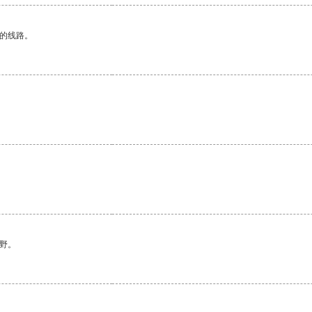
区的线路。
野。