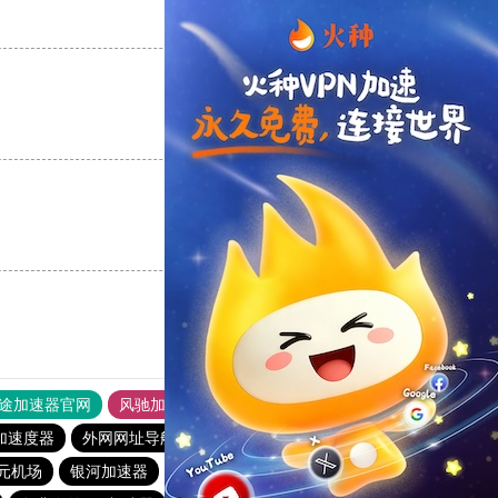
支持
[0]
反对
[0]
支持
[0]
反对
[0]
支持
[0]
反对
[0]
途加速器官网
风驰加速器
旋风加速器
加速度器
外网网址导航
软件中心
速鹰666
暴雪加速器
1元机场
银河加速器
hammer加速器
蚂蚁加速器
1元机场