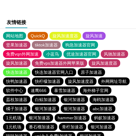
友情链接
网站地图
QuickQ
旋风加速度器
旋风加速
坚果加速器
tiktok加速器
狗急加速器官网
免费vqn外网加速
小蓝鸟
优途加速器官网
风驰加速器
旋风加速器
免费vps加速器外网苹果版
旋风加速度器
快连加速器
快连加速器官网入口
原子加速器
快鸭加速器
快柠檬加速器
旋风加速度器
外网网址导航
软件中心
速鹰666
暴雪加速器
海外梯子官网
荔枝加速器
白鲸加速器
银河加速器
海鸥加速器
橘子加速器
银河加速器
银河加速器
abc加速器
1元机场
银河加速器
hammer加速器
蚂蚁加速器
1元机场
番石榴加速器
青柠加速器
银河加速器