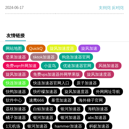
2024-06-17
支持
[0]
反对
[0]
友情链接
网站地图
QuickQ
旋风加速度器
旋风加速
坚果加速器
tiktok加速器
狗急加速器官网
免费vqn外网加速
小蓝鸟
优途加速器官网
风驰加速器
旋风加速器
免费vps加速器外网苹果版
旋风加速度器
快连加速器
快连加速器官网入口
原子加速器
快鸭加速器
快柠檬加速器
旋风加速度器
外网网址导航
软件中心
速鹰666
暴雪加速器
海外梯子官网
荔枝加速器
白鲸加速器
银河加速器
海鸥加速器
橘子加速器
银河加速器
银河加速器
abc加速器
1元机场
银河加速器
hammer加速器
蚂蚁加速器