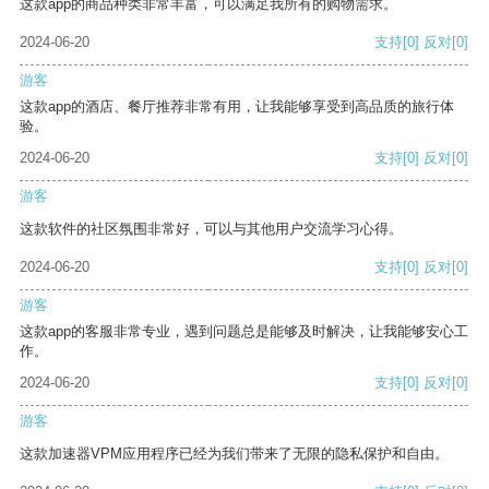
这款app的商品种类非常丰富，可以满足我所有的购物需求。
2024-06-20
支持
[0]
反对
[0]
游客
这款app的酒店、餐厅推荐非常有用，让我能够享受到高品质的旅行体
验。
2024-06-20
支持
[0]
反对
[0]
游客
这款软件的社区氛围非常好，可以与其他用户交流学习心得。
2024-06-20
支持
[0]
反对
[0]
游客
这款app的客服非常专业，遇到问题总是能够及时解决，让我能够安心工
作。
2024-06-20
支持
[0]
反对
[0]
游客
这款加速器VPM应用程序已经为我们带来了无限的隐私保护和自由。