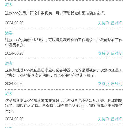
游客
这款app的用户评论非常真实，可以帮助我做出更准确的选择。
2024-06-20
支持
[0]
反对
[0]
游客
这款app的功能非常强大，可以满足我所有的工作需求，让我能够在工作
中游刃有余。
2024-06-20
支持
[0]
反对
[0]
游客
这款加速器app简直是居家旅行必备神器，无论是看视频、玩游戏还是工
作办公，都能畅享高速网络，再也不用担心网速卡顿了。
2024-06-20
支持
[0]
反对
[0]
游客
这款加速器app的加速效果非常好，玩游戏再也不会出现卡顿、掉线的情
况了。我以前玩游戏经常会输，现在有了这个app，我的游戏水平提升了
不少。
2024-06-20
支持
[0]
反对
[0]