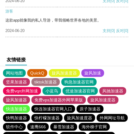
2024-06-20
支持
[0]
反对
[0]
游客
这款app就像我的私人导游，带我领略世界各地的美景。
2024-06-20
支持
[0]
反对
[0]
友情链接
网站地图
QuickQ
旋风加速度器
旋风加速
坚果加速器
tiktok加速器
狗急加速器官网
免费vqn外网加速
小蓝鸟
优途加速器官网
风驰加速器
旋风加速器
免费vps加速器外网苹果版
旋风加速度器
快连加速器
快连加速器官网入口
原子加速器
快鸭加速器
快柠檬加速器
旋风加速度器
外网网址导航
软件中心
速鹰666
暴雪加速器
海外梯子官网